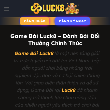
Chuyển
đến
nội
dung
ĐĂNG NHẬP
ĐĂNG KÝ NGAY
Game Bài Luck8 – Đánh Bài Đổi
Thưởng Chính Thức
Game Bài Luck8
là một nền tảng giải
trí trực tuyến nổi bật tại Việt Nam, hấp
dẫn người chơi bằng những trải
nghiệm độc đáo và cơ hội chiến thắng
lớn. Với giao diện thân thiện và dễ sử
dụng, Game Bài tại
Luck8
đã nhanh
chóng trở thành lựa chọn hàng đầu
của nhiều người yêu thích trò chơi bài