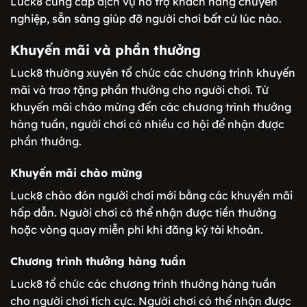
Luck8 cung cấp dịch vụ hỗ trợ khách hàng chuyên
nghiệp, sẵn sàng giúp đỡ người chơi bất cứ lúc nào.
Khuyến mãi và phần thưởng
Luck8 thường xuyên tổ chức các chương trình khuyến
mãi và trao tặng phần thưởng cho người chơi. Từ
khuyến mãi chào mừng đến các chương trình thưởng
hàng tuần, người chơi có nhiều cơ hội để nhận được
phần thưởng.
Khuyến mãi chào mừng
Luck8 chào đón người chơi mới bằng các khuyến mãi
hấp dẫn. Người chơi có thể nhận được tiền thưởng
hoặc vòng quay miễn phí khi đăng ký tài khoản.
Chương trình thưởng hàng tuần
Luck8 tổ chức các chương trình thưởng hàng tuần
cho người chơi tích cực. Người chơi có thể nhận được