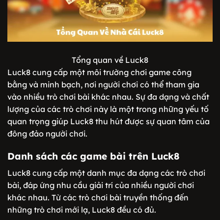
Tổng quan về Luck8
Luck8 cung cấp một môi trường chơi game công
bằng và minh bạch, nơi người chơi có thể tham gia
vào nhiều trò chơi bài khác nhau. Sự đa dạng và chất
lượng của các trò chơi này là một trong những yếu tố
quan trọng giúp Luck8 thu hút được sự quan tâm của
đông đảo người chơi.
Danh sách các game bài trên Luck8
Luck8 cung cấp một danh mục đa dạng các trò chơi
bài, đáp ứng nhu cầu giải trí của nhiều người chơi
khác nhau. Từ các trò chơi bài truyền thống đến
những trò chơi mới lạ, Luck8 đều có đủ.