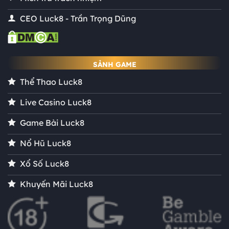
CEO Luck8 - Trần Trọng Dũng
SẢNH GAME
Thể Thao Luck8
Live Casino Luck8
Game Bài Luck8
Nổ Hũ Luck8
Xổ Số Luck8
Khuyến Mãi Luck8