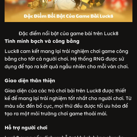
Đặc điểm nổi bật của game bài trên Luck8
Tính minh bạch và công bằng
Luck8 cam kết mang lại trải nghiệm chơi game công
bằng cho tất cả người chơi. Hệ thống RNG được sử
dụng để tạo ra kết quả ngẫu nhiên cho mỗi ván chơi.
Giao diện thân thiện
Giao diện của các trò chơi bài trên Luck8 được thiết
kế để mang lại trải nghiệm tốt nhất cho người chơi. Từ
màu sắc đến bố cục, mọi thứ đều được tối ưu hóa để
tạo ra một môi trường chơi game thoải mái.
Hỗ trợ người chơi