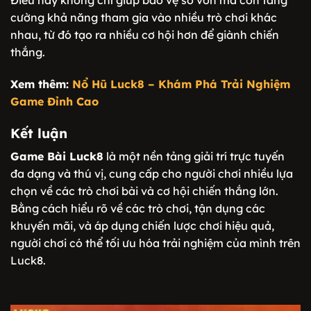
Điều này không chỉ giúp bảo vệ số vốn mà còn tăng
cường khả năng tham gia vào nhiều trò chơi khác
nhau, từ đó tạo ra nhiều cơ hội hơn để giành chiến
thắng.
Xem thêm:
Nổ Hũ Luck8 – Khám Phá Trải Nghiệm
Game Đỉnh Cao
Kết luận
Game Bài Luck8
là một nền tảng giải trí trực tuyến
đa dạng và thú vị, cung cấp cho người chơi nhiều lựa
chọn về các trò chơi bài và cơ hội chiến thắng lớn.
Bằng cách hiểu rõ về các trò chơi, tận dụng các
khuyến mãi, và áp dụng chiến lược chơi hiệu quả,
người chơi có thể tối ưu hóa trải nghiệm của mình trên
Luck8.