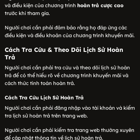
và điều kiện của chương trình
hoàn trả cược cao
trước khi tham gia.
Người chơi cần phải đảm bảo rằng họ đáp ứng các
điều kiện và điều khoản của chương trình khuyến mãi.
Cách Tra Cứu & Theo Dõi Lịch Sử Hoàn
Trả
Người chơi cần phải tra cứu và theo dõi lịch sử hoàn
trả để có thể hiểu rõ về chương trình khuyến mãi và
cách thức tính toán hoàn trả.
Cách Tra Cứu Lịch Sử Hoàn Trả
Người chơi cần phải đăng nhập vào tài khoản và kiểm
tra lịch sử hoàn trả trên trang web.
Người chơi cần phải kiểm tra trang web thường xuyên
để cập nhật thông tin về lịch sử hoàn trả.