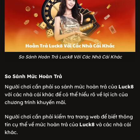
So Sánh Hoàn Trả Luck8 Với Các Nhà Cái Khác
So Sánh Mức Hoàn Trả
Người chơi cần phải so sánh mức hoàn trả của
Luck8
với các nhà cái khác để có thể hiểu rõ về lợi ích của
chương trình khuyến mãi.
Người chơi cần phải kiểm tra trang web để biết thông
tin cụ thể về mức hoàn trả của
Luck8
và các nhà cái
khác.