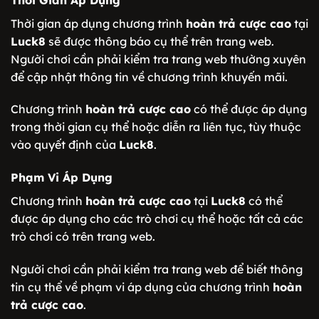
Thời gian áp dụng chương trình
hoàn trả cược cao
tại
Luck8
sẽ được thông báo cụ thể trên trang web.
Người chơi cần phải kiểm tra trang web thường xuyên
để cập nhật thông tin về chương trình khuyến mãi.
Chương trình
hoàn trả cược cao
có thể được áp dụng
trong thời gian cụ thể hoặc diễn ra liên tục, tùy thuộc
vào quyết định của
Luck8
.
Phạm Vi Áp Dụng
Chương trình
hoàn trả cược cao
tại
Luck8
có thể
được áp dụng cho các trò chơi cụ thể hoặc tất cả các
trò chơi có trên trang web.
Người chơi cần phải kiểm tra trang web để biết thông
tin cụ thể về phạm vi áp dụng của chương trình
hoàn
trả cược cao
.