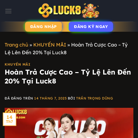
Chuyển
đến
nội
dung
ĐĂNG NHẬP
ĐĂNG KÝ NGAY
Trang chủ
»
KHUYẾN MÃI
»
Hoàn Trả Cược Cao – Tỷ
Lệ Lên Đến 20% Tại Luck8
KHUYẾN MÃI
Hoàn Trả Cược Cao – Tỷ Lệ Lên Đến
20% Tại Luck8
ĐÃ ĐĂNG TRÊN
14 THÁNG 7, 2025
BỞI
TRẦN TRỌNG DŨNG
14
Th7