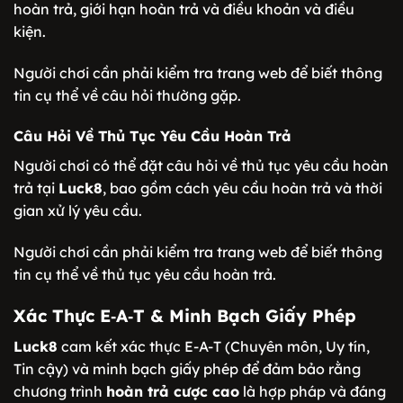
hoàn trả, giới hạn hoàn trả và điều khoản và điều
kiện.
Người chơi cần phải kiểm tra trang web để biết thông
tin cụ thể về câu hỏi thường gặp.
Câu Hỏi Về Thủ Tục Yêu Cầu Hoàn Trả
Người chơi có thể đặt câu hỏi về thủ tục yêu cầu hoàn
trả tại
Luck8
, bao gồm cách yêu cầu hoàn trả và thời
gian xử lý yêu cầu.
Người chơi cần phải kiểm tra trang web để biết thông
tin cụ thể về thủ tục yêu cầu hoàn trả.
Xác Thực E‑A‑T & Minh Bạch Giấy Phép
Luck8
cam kết xác thực E-A-T (Chuyên môn, Uy tín,
Tin cậy) và minh bạch giấy phép để đảm bảo rằng
chương trình
hoàn trả cược cao
là hợp pháp và đáng