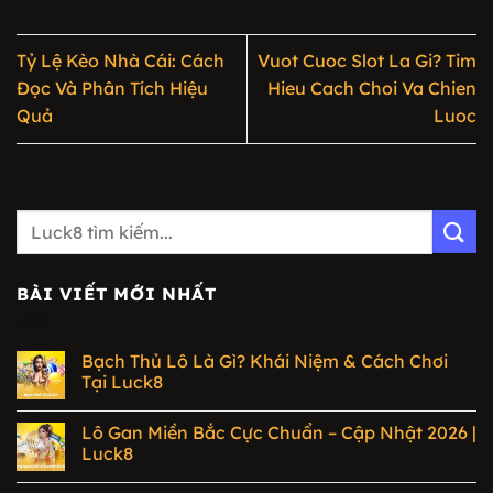
Tỷ Lệ Kèo Nhà Cái: Cách
Vuot Cuoc Slot La Gi? Tim
Đọc Và Phân Tích Hiệu
Hieu Cach Choi Va Chien
Quả
Luoc
BÀI VIẾT MỚI NHẤT
Bạch Thủ Lô Là Gì? Khái Niệm & Cách Chơi
Tại Luck8
Lô Gan Miền Bắc Cực Chuẩn – Cập Nhật 2026 |
Luck8