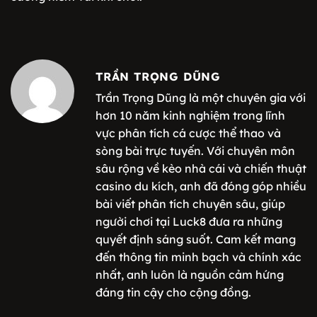
TRẦN TRỌNG DŨNG
Trần Trọng Dũng là một chuyên gia với
hơn 10 năm kinh nghiệm trong lĩnh
vực phân tích cá cược thể thao và
sòng bài trực tuyến. Với chuyên môn
sâu rộng về kèo nhà cái và chiến thuật
casino du kích, anh đã đóng góp nhiều
bài viết phân tích chuyên sâu, giúp
người chơi tại Luck8 đưa ra những
quyết định sáng suốt. Cam kết mang
đến thông tin minh bạch và chính xác
nhất, anh luôn là nguồn cảm hứng
đáng tin cậy cho cộng đồng.