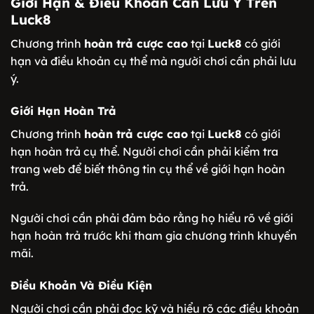
Giới Hạn & Điều Khoản Cần Lưu Ý Trên
Luck8
Chương trình
hoàn trả cược cao
tại
Luck8
có giới
hạn và điều khoản cụ thể mà người chơi cần phải lưu
ý.
Giới Hạn Hoàn Trả
Chương trình
hoàn trả cược cao
tại
Luck8
có giới
hạn hoàn trả cụ thể. Người chơi cần phải kiểm tra
trang web để biết thông tin cụ thể về giới hạn hoàn
trả.
Người chơi cần phải đảm bảo rằng họ hiểu rõ về giới
hạn hoàn trả trước khi tham gia chương trình khuyến
mãi.
Điều Khoản Và Điều Kiện
Người chơi cần phải đọc kỹ và hiểu rõ các điều khoản