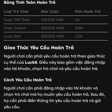
Bảng Tính Toán Hoàn Trả
Loại Trò Chơi
Mức Cược
Mức Hoàn Trả
Cược Thể Thao
100.000 VND
1%
Cược Casino
500.000 VND
0.5%
Cược Slot
200.000 VND
1.2%
Giao Thức Yêu Cầu Hoàn Trả
Người chơi cần phải yêu cầu hoàn trả theo giao thức
cụ thể của
Luck8
. Điều này bao gồm việc đăng nhập
vào tài khoản, chọn trò chơi và yêu cầu hoàn trả.
Cách Yêu Cầu Hoàn Trả
Người chơi cần phải đăng nhập vào tài khoản và
chọn trò chơi mà họ muốn yêu cầu hoàn trả. Sau đó,
họ cần phải điền thông tin yêu cầu hoàn trả và gửi
yêu cầu.