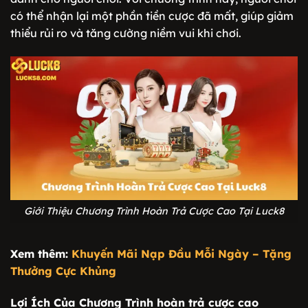
có thể nhận lại một phần tiền cược đã mất, giúp giảm
thiểu rủi ro và tăng cường niềm vui khi chơi.
Giới Thiệu Chương Trình Hoàn Trả Cược Cao Tại Luck8
Xem thêm:
Khuyến Mãi Nạp Đầu Mỗi Ngày – Tặng
Thưởng Cực Khủng
Lợi Ích Của Chương Trình hoàn trả cược cao