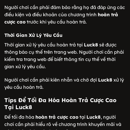
Người chơi cần phải đảm bảo rằng họ đã đáp ứng các
điều kiện và điều khoản của chương trình
hoàn trả
cược cao
trước khi yêu cầu hoàn trả.
Thời Gian Xử Lý Yêu Cầu
Thời gian xử lý yêu cầu hoàn trả tại
Luck8
sẽ được
thông báo cụ thể trên trang web. Người chơi cần phải
kiểm tra trang web để biết thông tin cụ thể về thời
gian xử lý yêu cầu.
Người chơi cần phải kiên nhẫn và chờ đợi
Luck8
xử lý
yêu cầu hoàn trả.
Tips Để Tối Đa Hóa Hoàn Trả Cược Cao
Tại Luck8
Để tối đa hóa
hoàn trả cược cao
tại
Luck8
, người
chơi cần phải hiểu rõ về chương trình khuyến mãi và